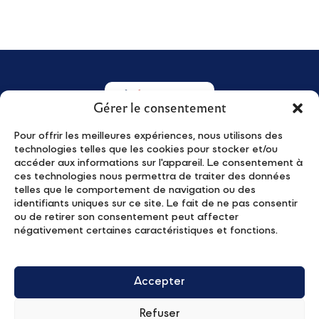
Gérer le consentement
Pour offrir les meilleures expériences, nous utilisons des
technologies telles que les cookies pour stocker et/ou
Qui sommes-nous ?
Actualités
accéder aux informations sur l'appareil. Le consentement à
Young Leaders
Événements
ces technologies nous permettra de traiter des données
telles que le comportement de navigation ou des
Le programme
Publications
identifiants uniques sur ce site. Le fait de ne pas consentir
Candidater
Contact
ou de retirer son consentement peut affecter
négativement certaines caractéristiques et fonctions.
Partenaires
Mentions Légales
Recevez notre lettre d'information
Accepter
Refuser