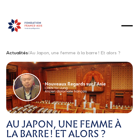
Actualités
/
Au Japon, une femme à la barre ! Et alors ?
AU JAPON, UNE FEMME À
LA BARRE ! ET ALORS ?