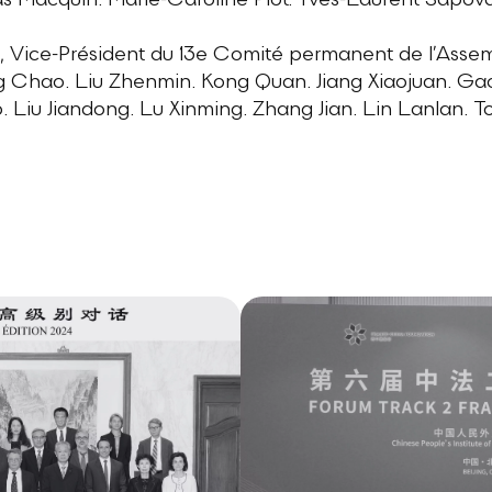
 Macquin. Marie-Caroline Piot. Yves-Laurent Sapoval
n, Vice-Président du 13e Comité permanent de l’Assem
g Chao. Liu Zhenmin. Kong Quan. Jiang Xiaojuan. Gao
Liu Jiandong. Lu Xinming. Zhang Jian. Lin Lanlan. T