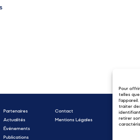
s
Pour offri
telles qu
l'apparei
traiter d
Partenaires
Contact
R
identifian
retirer s
Actualités
Mentions Légales
caractéris
Événements
Publications