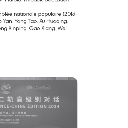
. Harold Thibault. Sébastien
blée nationale populaire (2013-
 Yan. Yang Tao. Xu Huaqing.
ong Xinping. Gao Xiang. Wei