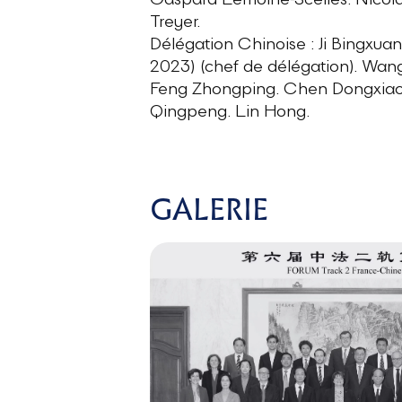
Gaspard Lemoine-Scelles. Nicolas
Treyer.
Délégation Chinoise : Ji Bingxua
2023) (chef de délégation). Wan
Feng Zhongping. Chen Dongxiao. 
Qingpeng. Lin Hong.
GALERIE