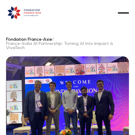
Fondation France-Asie
/
France–India AI Partnership: Turning AI into Impact à
VivaTech