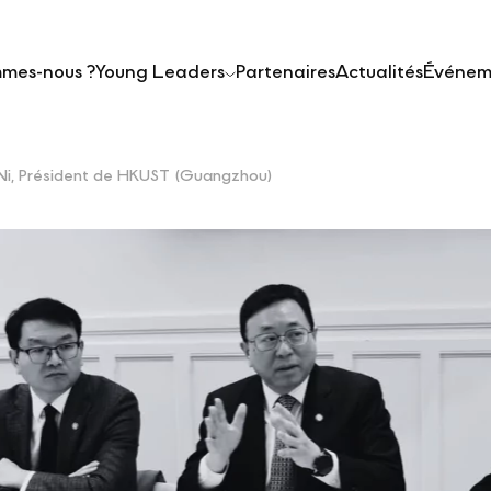
mmes-nous ?
Young Leaders
Partenaires
Actualités
Événem
. Ni, Président de HKUST (Guangzhou)