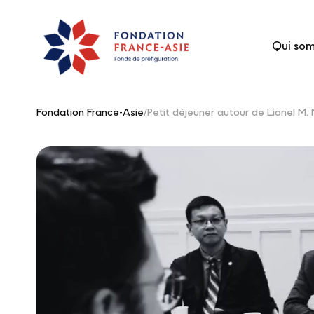
Qui so
Fondation France-Asie
/
Petit déjeuner autour de Lionel M