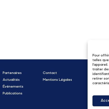
Pour offri
telles qu
l'apparei
traiter d
Partenaires
Contact
R
identifian
retirer s
Actualités
Mentions Légales
caractéris
Événements
Publications
Acc