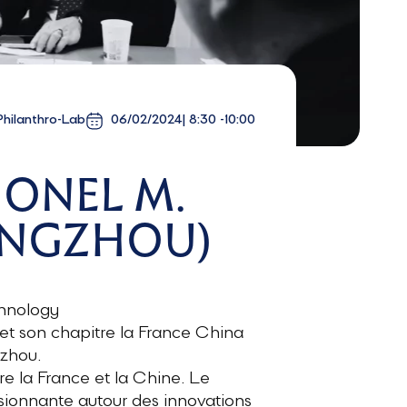
Philanthro-Lab
06/02/2024
| 8:30 -10:00
IONEL M.
UANGZHOU)
chnology
 et son chapitre la France China
gzhou.
e la France et la Chine. Le
ssionnante autour des innovations