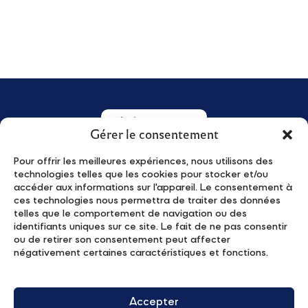
Gérer le consentement
Pour offrir les meilleures expériences, nous utilisons des
technologies telles que les cookies pour stocker et/ou
Qui sommes-nous ?
Actualités
accéder aux informations sur l'appareil. Le consentement à
Young Leaders
Événements
ces technologies nous permettra de traiter des données
telles que le comportement de navigation ou des
Le programme
Publications
identifiants uniques sur ce site. Le fait de ne pas consentir
Candidater
Contact
ou de retirer son consentement peut affecter
négativement certaines caractéristiques et fonctions.
Partenaires
Mentions Légales
Recevez notre lettre d'information
Accepter