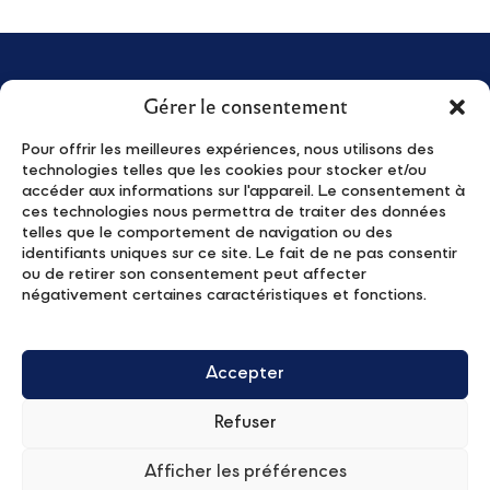
Gérer le consentement
Pour offrir les meilleures expériences, nous utilisons des
technologies telles que les cookies pour stocker et/ou
accéder aux informations sur l'appareil. Le consentement à
我们是谁
新闻
ces technologies nous permettra de traiter des données
Young Leaders
活动
telles que le comportement de navigation ou des
identifiants uniques sur ce site. Le fait de ne pas consentir
项目
Contact
ou de retirer son consentement peut affecter
Young Leaders – Apply
隐私政策
négativement certaines caractéristiques et fonctions.
合作伙伴
订阅我们的时事通讯
Accepter
Refuser
Afficher les préférences