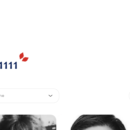
111
me