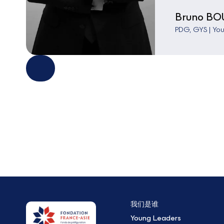
Bruno B
PDG, GYS | Yo
我们是谁
Young Leaders