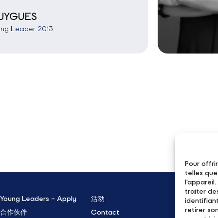
OUYGUES
ung Leader 2013
Pour offri
telles qu
l'apparei
traiter d
Young Leaders – Apply
活动
identifian
retirer s
合作伙伴
Contact