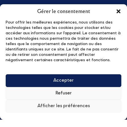
Gérer le consentement
Pour offrir les meilleures expériences, nous utilisons des
technologies telles que les cookies pour stocker et/ou
accéder aux informations sur l'appareil. Le consentement à
我们是谁
新闻
ces technologies nous permettra de traiter des données
Young Leaders
活动
telles que le comportement de navigation ou des
identifiants uniques sur ce site. Le fait de ne pas consentir
项目
Contact
ou de retirer son consentement peut affecter
Young Leaders – Apply
隐私政策
négativement certaines caractéristiques et fonctions.
合作伙伴
订阅我们的时事通讯
Accepter
Refuser
Afficher les préférences