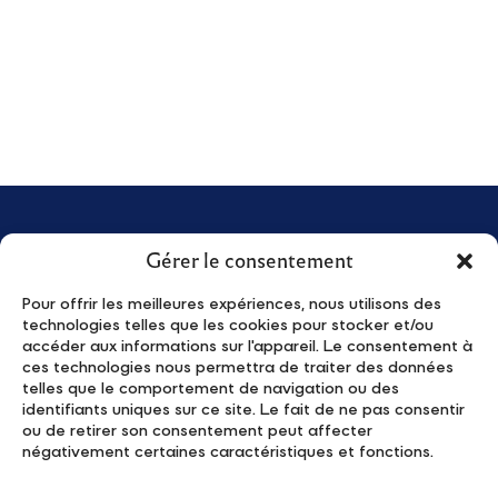
16
17
18
19
20
21
22
Breakfast
23
24
25
26
27
28
29
Conference
30
31
Dinner
Forum
Gala dinner
Lunch
Gérer le consentement
Seminar
Visite d'Etat
Pour offrir les meilleures expériences, nous utilisons des
technologies telles que les cookies pour stocker et/ou
accéder aux informations sur l'appareil. Le consentement à
About us
News
China
ces technologies nous permettra de traiter des données
Young Leaders
Activities
France
telles que le comportement de navigation ou des
identifiants uniques sur ce site. Le fait de ne pas consentir
The Program
Contact
India
ou de retirer son consentement peut affecter
Apply
Privacy Policy
négativement certaines caractéristiques et fonctions.
Japan
Partners
Subscribe to our newsletter
Other countries